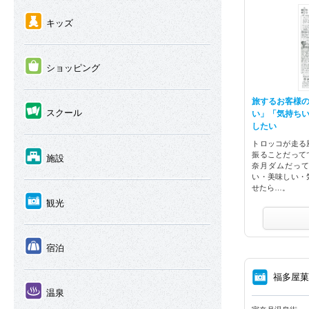
④
キッズ
⑤
ショッピング
旅するお客様
⑥
スクール
い」「気持ち
したい
トロッコが走る
⑦
振ることだって
施設
奈月ダムだっ
い・美味しい・
せたら…。
⑧
観光
⑨
宿泊
⑧
福多屋
⑩
温泉