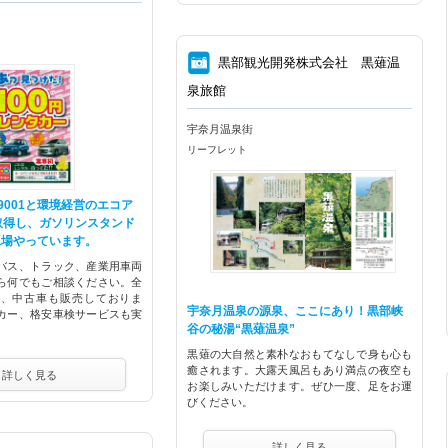
⑧
黒部観光開発株式会社 黒薙温
泉旅館
宇奈月温泉街
リーフレット
9001と環境経営のエコア
取得し、ガソリンスタンド
工場やっています。
バス、トラック、産業用車両
ら何でもご相談ください。全
車、中古車も販売しておりま
宇奈月温泉の源泉、ここにあり！黒部峡
カー、格安車検サービスも実
谷の秘湯“黒薙温泉”
黒薙の大自然と素朴なおもてなしで身も心も
癒されます。大露天風呂もあり満点の夜空も
詳しく見る
お楽しみいただけます。ぜひ一度、足をお運
びください。
詳しく見る