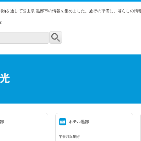
印刷物を通して富山県 黒部市の情報を集めました。旅行の準備に、暮らしの情
て
⑧
黒部
ホテル黒部
宇奈月温泉街