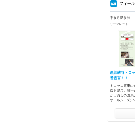
⑧
フィー
宇奈月温泉街
リーフレット
黒部峡谷トロ
番宣言！！
トロッコ電車に
奈月温泉、唯一
かけ流しの温泉
オールシーズン5