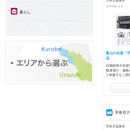
宇奈月温泉街
リーフレット
⑪
暮らし
富山の名湯「
店
内閣総理大臣賞
鑑査賞の「越路
た和菓子をご用
⑧
宇奈月
宇奈月温泉街