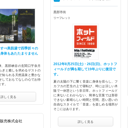
黒部市街
リーフレット
べすべ美肌湯で四季折々の
も身体もあたたまりません
2012年8月25日(土)・26日(日)、ホットフ
峡、黒部峡谷の玄関口宇奈月
ィールドが満を期して19年ぶりに復活で
らぎと癒しを求めるゲストの
す。
で知られる天然温泉と豊かな
そしておもてなしの心でお待
夏の太陽の下に響く音楽に身体を揺らし、フ
ます。
カフカの芝生の上で寝転び、時には涼しい木
陰で一休憩という非日常。ホットフィールド
に来ないとわからない、簡単な言葉では形容
詳しく見る
できない素晴らしい時間と空間。思い思いの
自由なスタイルで「音楽」を楽しめる場所が
そこにはあります。
油販売株式会社
詳しく見る