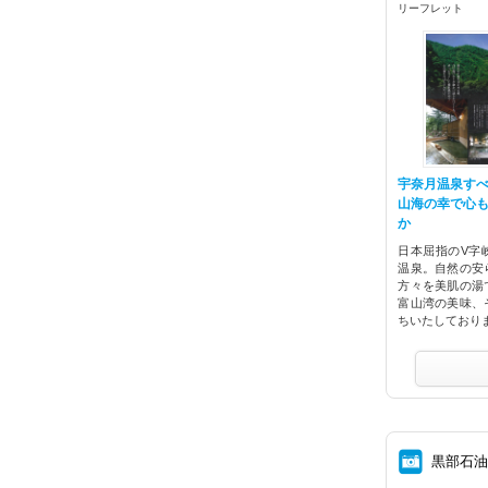
リーフレット
宇奈月温泉す
山海の幸で心
か
日本屈指のV字
温泉。自然の安
方々を美肌の湯
富山湾の美味、
ちいたしており
⑧
黒部石