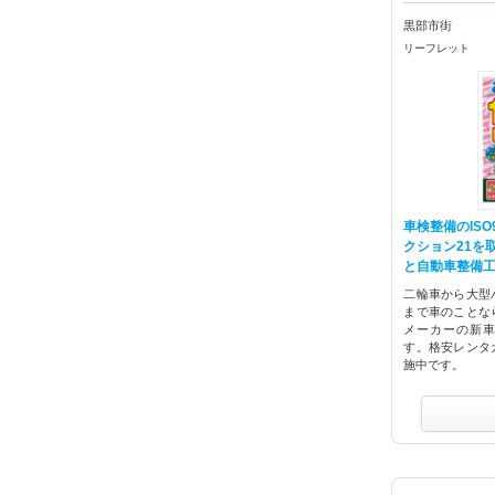
黒部市街
リーフレット
車検整備のISO
クション21を
と自動車整備
二輪車から大型
まで車のことな
メーカーの新
す。格安レンタ
施中です。