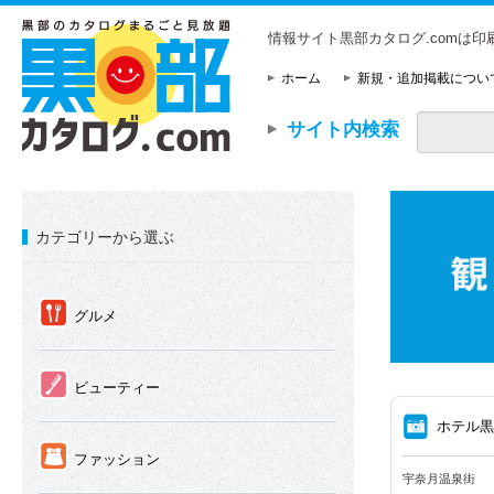
情報サイト黒部カタログ.comは
ホーム
新規・追加掲載につい
サイト内検索
カテゴリーから選ぶ
①
グルメ
②
ビューティー
⑧
ホテル
③
ファッション
宇奈月温泉街