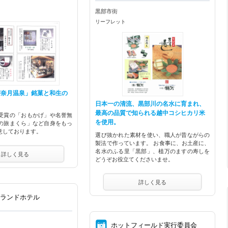
黒部市街
リーフレット
宇奈月温泉」銘菓と和生の
日本一の清流、黒部川の名水に育まれ、
最高の品質で知られる越中コシヒカリ米
受賞の「おもかげ」や名誉無
を使用。
の旅まくら」など自身をもっ
意しております。
選び抜かれた素材を使い、職人が昔ながらの
製法で作っています。 お食事に、お土産に、
名水のふる里「黒部」、植万のますの寿しを
詳しく見る
どうぞお役立てくださいませ。
詳しく見る
グランドホテル
⑧
ホットフィールド実行委員会