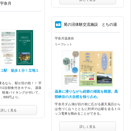
ル宇奈月
⑧
尾の沼体験交流施設 とちの湯
宇奈月温泉街
リーフレット
ッコ駅 徒歩１分！立地１
乗るなら、駅が目の前！！ 宇
の1泊朝食付きホテル。 源泉
温泉に浸りながら紺碧の湖面を眺望。黒
、朝食バイキングが付いて、
部峡谷の大自然を独り占め。
，990円より。
宇奈月ダム湖が目の前に広がる露天風呂から
は色づく山々とともに対岸の山裾を走るトロ
詳しく見る
ッコ電車を眺めることができる。
詳しく見る