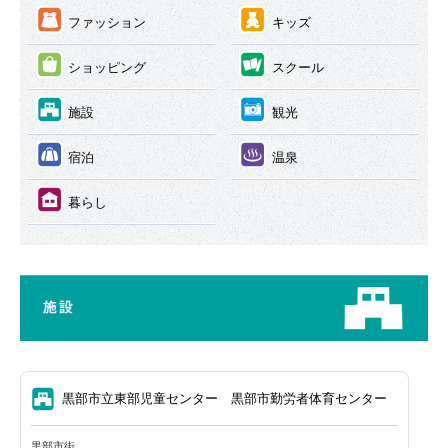
③
④
ファッション
キッズ
⑤
⑥
ショッピング
スクール
⑦
⑧
施設
観光
⑨
⑩
宿泊
温泉
⑪
暮らし
⑦
黒部市立東部児童センター 黒部市勤労者体育センター
黒部市街