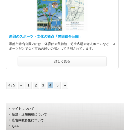
黒部のスポーツ・文化の拠点「黒部総合公園」
黒部市総合公園内には、体育館や美術館、芝生広場や老人ホームなど、ス
ポーツだけでなく市民の憩いの場として活用されています。
詳しく見る
4 / 5
«
1
2
3
4
5
»
サイトについて
新規・追加掲載について
広告掲載募集について
Q&A