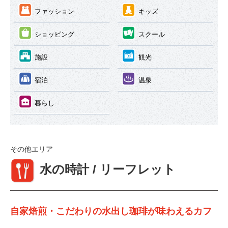
③
④
ファッション
キッズ
⑤
⑥
ショッピング
スクール
⑦
⑧
施設
観光
⑨
⑩
宿泊
温泉
⑪
暮らし
その他エリア
①
水の時計 / リーフレット
自家焙煎・こだわりの水出し珈琲が味わえるカフ