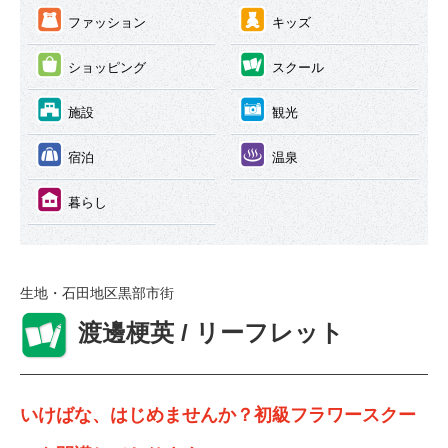
③
④
ファッション
キッズ
⑤
⑥
ショッピング
スクール
⑦
⑧
施設
観光
⑨
⑩
宿泊
温泉
⑪
暮らし
生地・石田地区
黒部市街
⑥
渡邊梗英 / リーフレット
いけばな、はじめませんか？初級フラワースクー