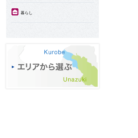
⑪
暮らし