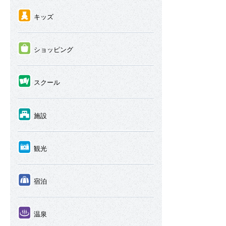
④
キッズ
⑤
ショッピング
⑥
スクール
⑦
施設
⑧
観光
⑨
宿泊
⑩
温泉