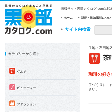
情報サイト黒部カタログ.comは
ホーム
新規・追加掲載につい
サイト内検索
生地・石田地
カテゴリーから選ぶ
①
茶
①
グルメ
珈琲の好き
手づくりにこ
②
ビューティー
さい。
③
ファッション