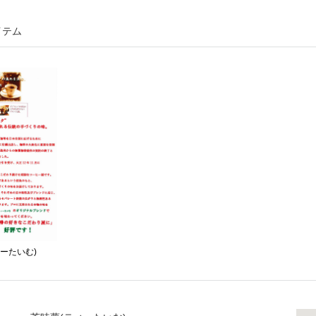
イテム
ーたいむ)