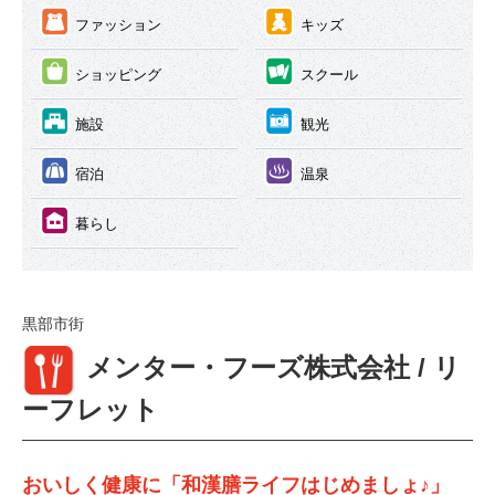
③
④
ファッション
キッズ
⑤
⑥
ショッピング
スクール
⑦
⑧
施設
観光
⑨
⑩
宿泊
温泉
⑪
暮らし
黒部市街
①
メンター・フーズ株式会社 / リ
ーフレット
おいしく健康に「和漢膳ライフはじめましょ♪」