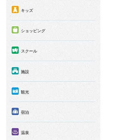
④
キッズ
⑤
ショッピング
⑥
スクール
⑦
施設
⑧
観光
⑨
宿泊
⑩
温泉