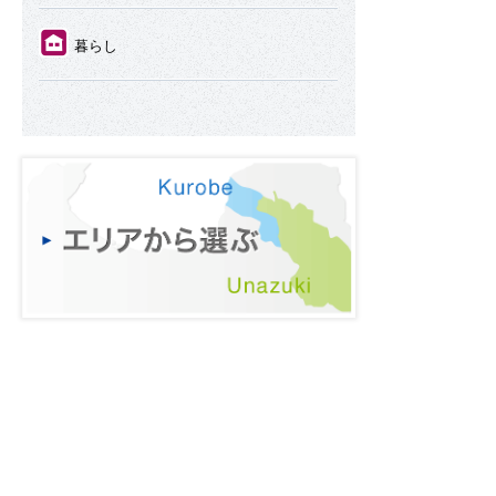
⑪
暮らし