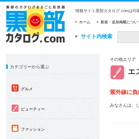
情報サイト黒部カタログ.comは
ホーム
新規・追加掲載につい
サイト内検索
その他エリア
カテゴリーから選ぶ
②
エ
①
グルメ
紫外線に負
みなさんは、
②
ビューティー
③
ファッション