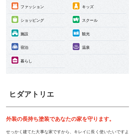
③
④
ファッション
キッズ
⑤
⑥
ショッピング
スクール
⑦
⑧
施設
観光
⑨
⑩
宿泊
温泉
⑪
暮らし
ヒダアトリエ
外装の長持ち塗装であなたの家を守ります。
せっかく建てた大事な家ですから、キレイに長く使いたいですよ