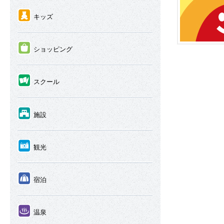
④
キッズ
⑤
ショッピング
⑥
スクール
⑦
施設
⑧
観光
⑨
宿泊
⑩
温泉