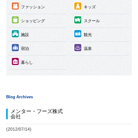
③
④
ファッション
キッズ
⑤
⑥
ショッピング
スクール
⑦
⑧
施設
観光
⑨
⑩
宿泊
温泉
⑪
暮らし
Blog Archives
メンター・フーズ株式
会社
(2012/07/14)