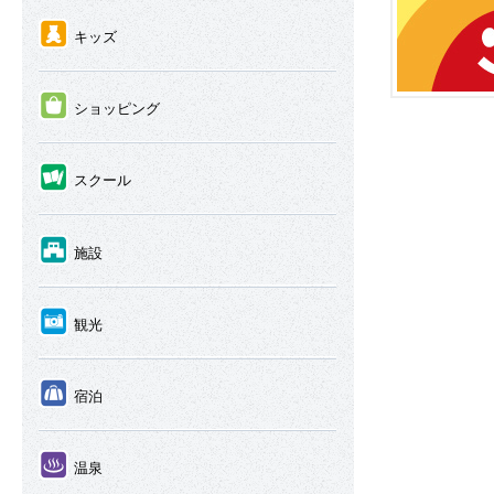
④
キッズ
⑤
ショッピング
⑥
スクール
⑦
施設
⑧
観光
⑨
宿泊
⑩
温泉