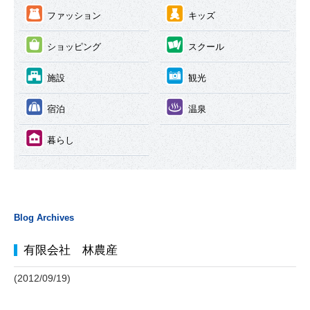
③
④
ファッション
キッズ
⑤
⑥
ショッピング
スクール
⑦
⑧
施設
観光
⑨
⑩
宿泊
温泉
⑪
暮らし
Blog Archives
有限会社 林農産
(2012/09/19)