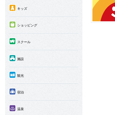
④
キッズ
⑤
ショッピング
⑥
スクール
⑦
施設
⑧
観光
⑨
宿泊
⑩
温泉