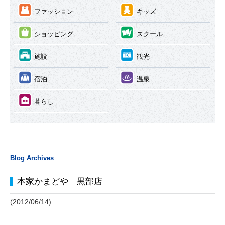
③
④
ファッション
キッズ
⑤
⑥
ショッピング
スクール
⑦
⑧
施設
観光
⑨
⑩
宿泊
温泉
⑪
暮らし
Blog Archives
本家かまどや 黒部店
(2012/06/14)