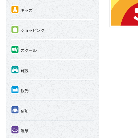
④
キッズ
⑤
ショッピング
⑥
スクール
⑦
施設
⑧
観光
⑨
宿泊
⑩
温泉