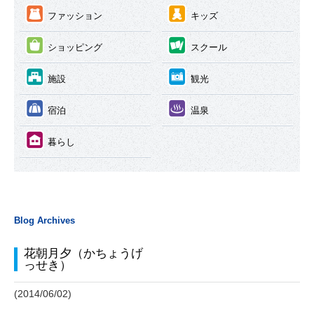
③
④
ファッション
キッズ
⑤
⑥
ショッピング
スクール
⑦
⑧
施設
観光
⑨
⑩
宿泊
温泉
⑪
暮らし
Blog Archives
花朝月夕（かちょうげ
っせき）
(2014/06/02)