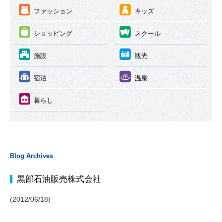
③
④
ファッション
キッズ
⑤
⑥
ショッピング
スクール
⑦
⑧
施設
観光
⑨
⑩
宿泊
温泉
⑪
暮らし
Blog Archives
黒部石油販売株式会社
(2012/06/18)