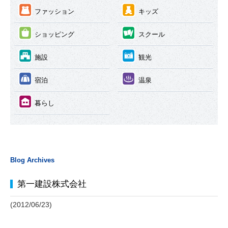
③
④
ファッション
キッズ
⑤
⑥
ショッピング
スクール
⑦
⑧
施設
観光
⑨
⑩
宿泊
温泉
⑪
暮らし
Blog Archives
第一建設株式会社
(2012/06/23)