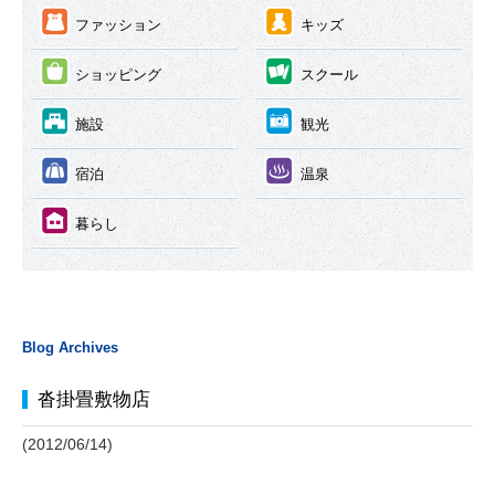
③
④
ファッション
キッズ
⑤
⑥
ショッピング
スクール
⑦
⑧
施設
観光
⑨
⑩
宿泊
温泉
⑪
暮らし
Blog Archives
沓掛畳敷物店
(2012/06/14)