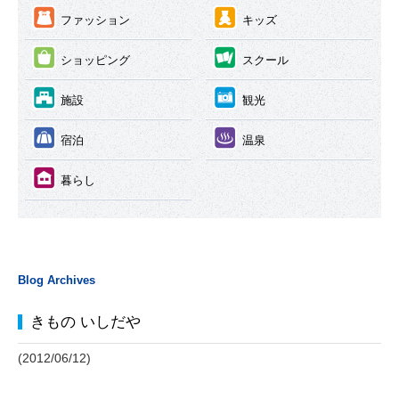
③
④
ファッション
キッズ
⑤
⑥
ショッピング
スクール
⑦
⑧
施設
観光
⑨
⑩
宿泊
温泉
⑪
暮らし
Blog Archives
きもの いしだや
(2012/06/12)