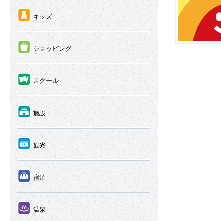
④
キッズ
⑤
ショッピング
⑥
スクール
⑦
施設
⑧
観光
⑨
宿泊
⑩
温泉