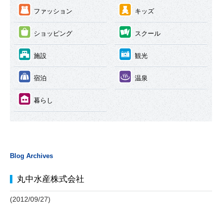
③
④
ファッション
キッズ
⑤
⑥
ショッピング
スクール
⑦
⑧
施設
観光
⑨
⑩
宿泊
温泉
⑪
暮らし
Blog Archives
丸中水産株式会社
(2012/09/27)