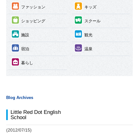
③
④
ファッション
キッズ
⑤
⑥
ショッピング
スクール
⑦
⑧
施設
観光
⑨
⑩
宿泊
温泉
⑪
暮らし
Blog Archives
Little Red Dot English
School
(2012/07/15)