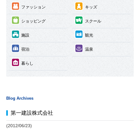
③
④
ファッション
キッズ
⑤
⑥
ショッピング
スクール
⑦
⑧
施設
観光
⑨
⑩
宿泊
温泉
⑪
暮らし
Blog Archives
第一建設株式会社
(2012/06/23)