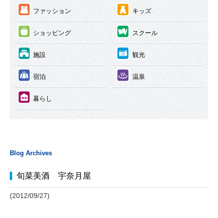
③
④
ファッション
キッズ
⑤
⑥
ショッピング
スクール
⑦
⑧
施設
観光
⑨
⑩
宿泊
温泉
⑪
暮らし
Blog Archives
旬菜美酒 宇奈月屋
(2012/09/27)