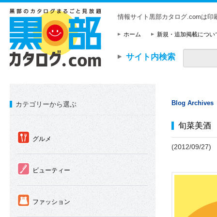
情報サイト黒部カタログ.comは
ホーム
新規・追加掲載につい
サイト内検索
Blog Archives
カテゴリーから選ぶ
旬菜美酒
①
グルメ
(2012/09/27)
②
ビューティー
③
ファッション