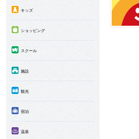
④
キッズ
⑤
ショッピング
⑥
スクール
⑦
施設
⑧
観光
⑨
宿泊
⑩
温泉