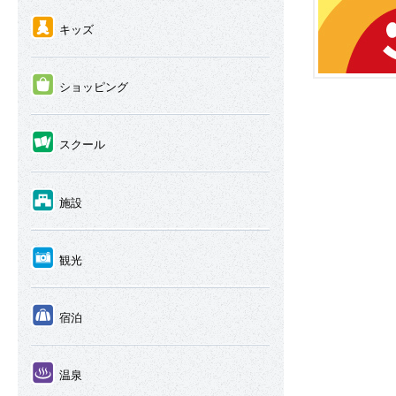
④
キッズ
⑤
ショッピング
⑥
スクール
⑦
施設
⑧
観光
⑨
宿泊
⑩
温泉