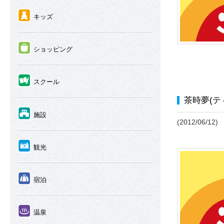
④
キッズ
⑤
ショッピング
⑥
スクール
茶時夢(テ
⑦
施設
(2012/06/12)
⑧
観光
⑨
宿泊
⑩
温泉