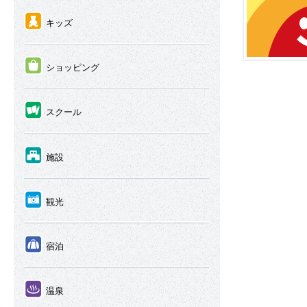
④
キッズ
⑤
ショッピング
⑥
スクール
⑦
施設
⑧
観光
⑨
宿泊
⑩
温泉