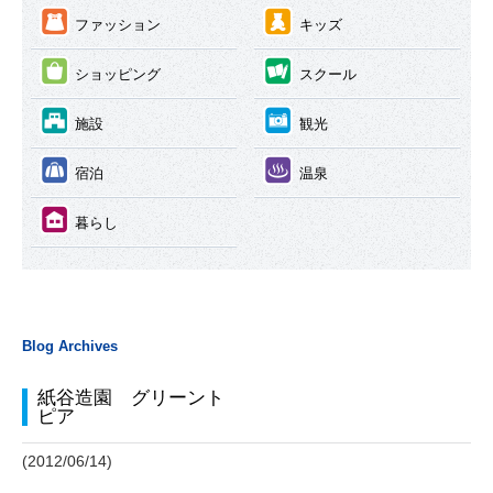
③
④
ファッション
キッズ
⑤
⑥
ショッピング
スクール
⑦
⑧
施設
観光
⑨
⑩
宿泊
温泉
⑪
暮らし
Blog Archives
紙谷造園 グリーント
ピア
(2012/06/14)