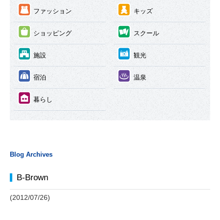
③
④
ファッション
キッズ
⑤
⑥
ショッピング
スクール
⑦
⑧
施設
観光
⑨
⑩
宿泊
温泉
⑪
暮らし
Blog Archives
B-Brown
(2012/07/26)