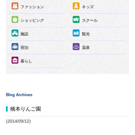
③
④
ファッション
キッズ
⑤
⑥
ショッピング
スクール
⑦
⑧
施設
観光
⑨
⑩
宿泊
温泉
⑪
暮らし
Blog Archives
橋本りんご園
(2014/09/12)