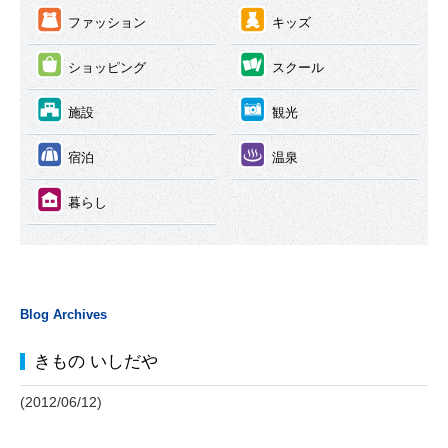
③
④
ファッション
キッズ
⑤
⑥
ショッピング
スクール
⑦
⑧
施設
観光
⑨
⑩
宿泊
温泉
⑪
暮らし
Blog Archives
きもの いしだや
(2012/06/12)