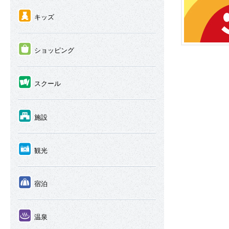
④
キッズ
⑤
ショッピング
⑥
スクール
⑦
施設
⑧
観光
⑨
宿泊
⑩
温泉