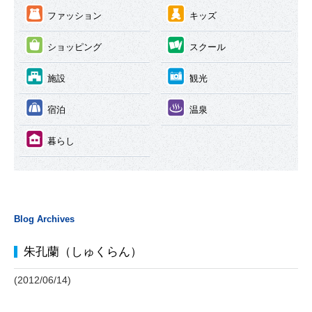
③
④
ファッション
キッズ
⑤
⑥
ショッピング
スクール
⑦
⑧
施設
観光
⑨
⑩
宿泊
温泉
⑪
暮らし
Blog Archives
朱孔蘭（しゅくらん）
(2012/06/14)