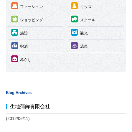
③
④
ファッション
キッズ
⑤
⑥
ショッピング
スクール
⑦
⑧
施設
観光
⑨
⑩
宿泊
温泉
⑪
暮らし
Blog Archives
生地蒲鉾有限会社
(2012/06/11)