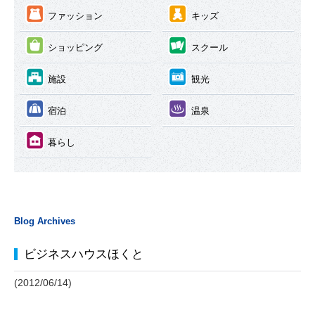
③
④
ファッション
キッズ
⑤
⑥
ショッピング
スクール
⑦
⑧
施設
観光
⑨
⑩
宿泊
温泉
⑪
暮らし
Blog Archives
ビジネスハウスほくと
(2012/06/14)