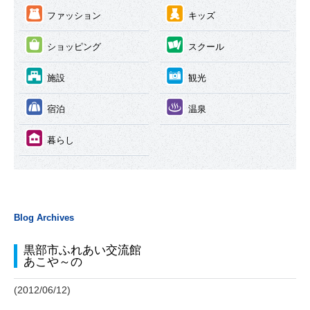
③
④
ファッション
キッズ
⑤
⑥
ショッピング
スクール
⑦
⑧
施設
観光
⑨
⑩
宿泊
温泉
⑪
暮らし
Blog Archives
黒部市ふれあい交流館
あこや～の
(2012/06/12)