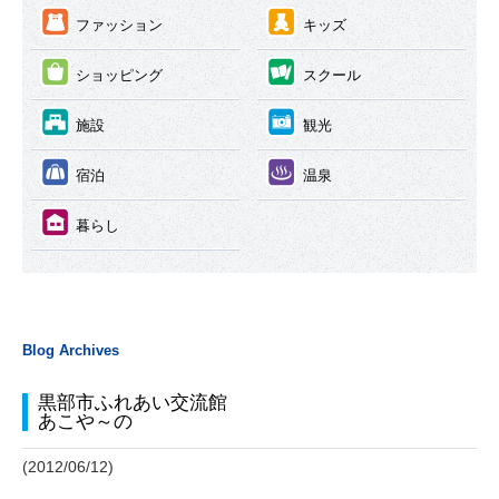
③
④
ファッション
キッズ
⑤
⑥
ショッピング
スクール
⑦
⑧
施設
観光
⑨
⑩
宿泊
温泉
⑪
暮らし
Blog Archives
黒部市ふれあい交流館
あこや～の
(2012/06/12)