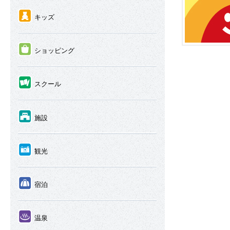
④
キッズ
⑤
ショッピング
⑥
スクール
⑦
施設
⑧
観光
⑨
宿泊
⑩
温泉