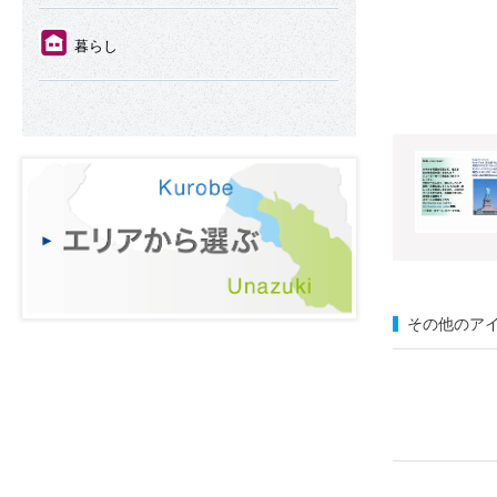
⑪
暮らし
その他のア