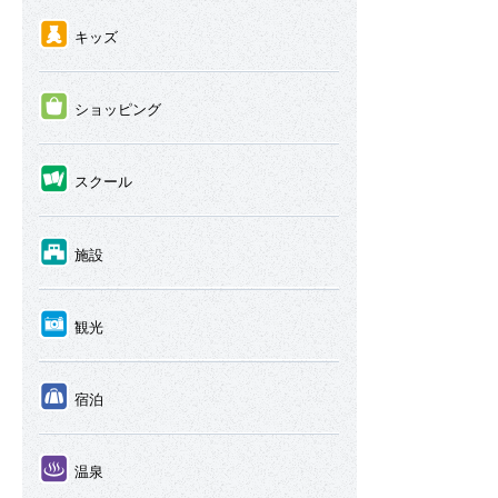
④
キッズ
⑤
ショッピング
⑥
スクール
⑦
施設
⑧
観光
⑨
宿泊
⑩
温泉