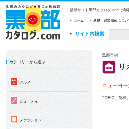
情報サイト黒部カタログ.comは
ホーム
新規・追加掲載につい
サイト内検索
黒部市街
カテゴリーから選ぶ
⑪
り
①
グルメ
ニューヨー
TOEIC、
②
ビューティー
③
ファッション