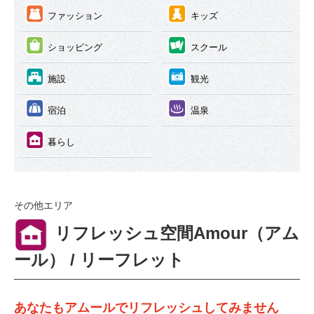
③
④
ファッション
キッズ
⑤
⑥
ショッピング
スクール
⑦
⑧
施設
観光
⑨
⑩
宿泊
温泉
⑪
暮らし
その他エリア
⑪
リフレッシュ空間Amour（アム
ール） / リーフレット
あなたもアムールでリフレッシュしてみません