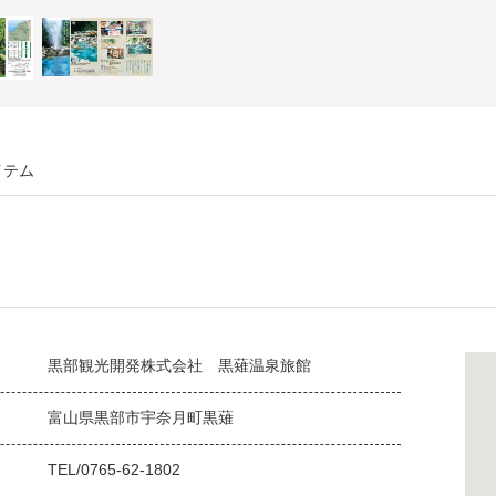
イテム
黒部観光開発株式会社 黒薙温泉旅館
富山県黒部市宇奈月町黒薙
TEL/0765-62-1802