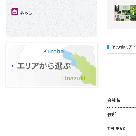
⑪
暮らし
その他のア
会社名
住所
TEL/FAX