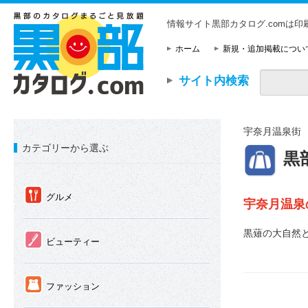
情報サイト黒部カタログ.comは
ホーム
新規・追加掲載につい
サイト内検索
宇奈月温泉街
カテゴリーから選ぶ
⑨
黒
①
グルメ
宇奈月温泉
黒薙の大自然
②
ビューティー
③
ファッション