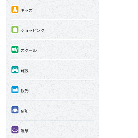
④
キッズ
⑤
ショッピング
⑥
スクール
⑦
施設
⑧
観光
⑨
宿泊
⑩
温泉