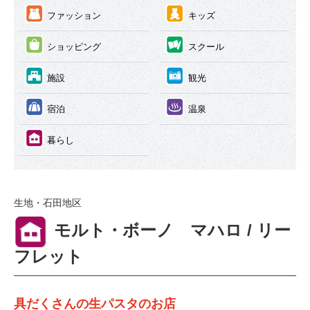
③
④
ファッション
キッズ
⑤
⑥
ショッピング
スクール
⑦
⑧
施設
観光
⑨
⑩
宿泊
温泉
⑪
暮らし
生地・石田地区
⑪
モルト・ボーノ マハロ / リー
フレット
具だくさんの生パスタのお店