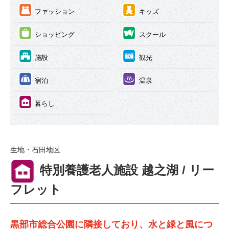
③
④
ファッション
キッズ
⑤
⑥
ショッピング
スクール
⑦
⑧
施設
観光
⑨
⑩
宿泊
温泉
⑪
暮らし
生地・石田地区
⑪
特別養護老人施設 越之湖 / リー
フレット
黒部市総合公園に隣接しており、水と緑と風につ