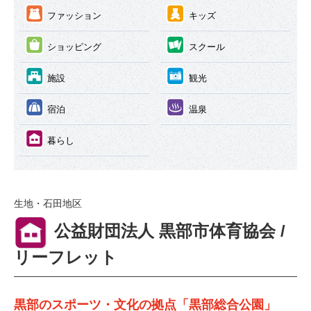
③
④
ファッション
キッズ
⑤
⑥
ショッピング
スクール
⑦
⑧
施設
観光
⑨
⑩
宿泊
温泉
⑪
暮らし
生地・石田地区
⑪
公益財団法人 黒部市体育協会 /
リーフレット
黒部のスポーツ・文化の拠点「黒部総合公園」