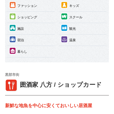
③
④
ファッション
キッズ
⑤
⑥
ショッピング
スクール
⑦
⑧
施設
観光
⑨
⑩
宿泊
温泉
⑪
暮らし
黒部市街
①
囲酒家 八方 / ショップカード
新鮮な地魚を中心に安くておいしい居酒屋