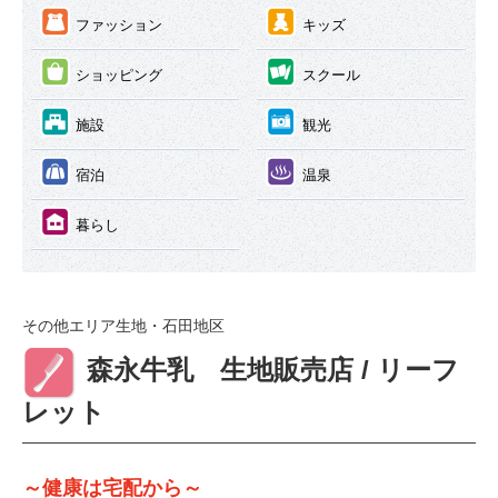
③
④
ファッション
キッズ
⑤
⑥
ショッピング
スクール
⑦
⑧
施設
観光
⑨
⑩
宿泊
温泉
⑪
暮らし
その他エリア
生地・石田地区
②
森永牛乳 生地販売店 / リーフ
レット
～健康は宅配から～