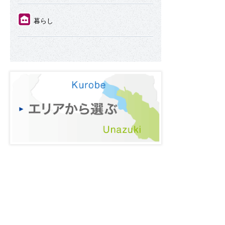
⑪
暮らし