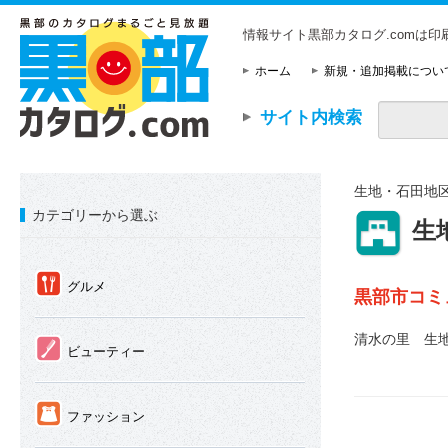
情報サイト黒部カタログ.comは
ホーム
新規・追加掲載につい
サイト内検索
生地・石田地
カテゴリーから選ぶ
⑦
生
①
グルメ
黒部市コ
清水の里 生
②
ビューティー
③
ファッション