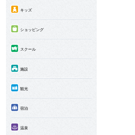
④
キッズ
⑤
ショッピング
⑥
スクール
⑦
施設
⑧
観光
⑨
宿泊
⑩
温泉