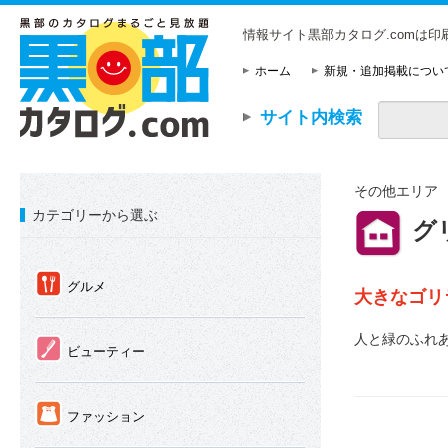
情報サイト黒部カタログ.comは
ホーム
新規・追加掲載につい
サイト内検索
その他エリア
カテゴリーから選ぶ
⑪
グ
①
グルメ
大きなゴリ
人と緑のふれ
②
ビューティー
③
ファッション