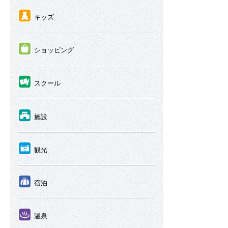
④
キッズ
⑤
ショッピング
⑥
スクール
⑦
施設
⑧
観光
⑨
宿泊
⑩
温泉