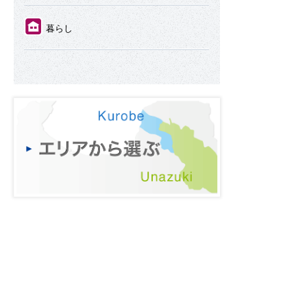
⑪
暮らし